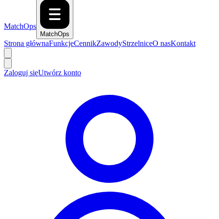
MatchOps
MatchOps
Strona główna
Funkcje
Cennik
Zawody
Strzelnice
O nas
Kontakt
Zaloguj się
Utwórz konto