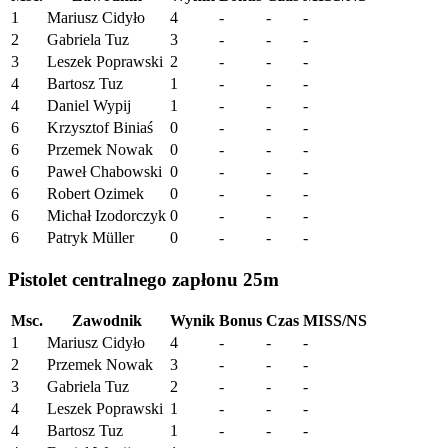
1
Mariusz Cidyło
4
-
-
-
2
Gabriela Tuz
3
-
-
-
3
Leszek Poprawski
2
-
-
-
4
Bartosz Tuz
1
-
-
-
4
Daniel Wypij
1
-
-
-
6
Krzysztof Biniaś
0
-
-
-
6
Przemek Nowak
0
-
-
-
6
Paweł Chabowski
0
-
-
-
6
Robert Ozimek
0
-
-
-
6
Michał Izodorczyk
0
-
-
-
6
Patryk Müller
0
-
-
-
Pistolet centralnego zapłonu 25m
Msc.
Zawodnik
Wynik
Bonus
Czas
MISS/NS
1
Mariusz Cidyło
4
-
-
-
2
Przemek Nowak
3
-
-
-
3
Gabriela Tuz
2
-
-
-
4
Leszek Poprawski
1
-
-
-
4
Bartosz Tuz
1
-
-
-