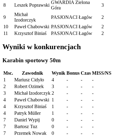
GWARDIA Zielona
8
Leszek Poprawski
3
Góra
Michał
9
PASJONACI Łagów
2
Izodorczyk
10
Paweł Chabowski
PASJONACI Łagów
2
11
Krzysztof Biniaś
PASJONACI Łagów
2
Wyniki w konkurencjach
Karabin sportowy 50m
Msc.
Zawodnik
Wynik
Bonus
Czas
MISS/NS
1
Mariusz Cidyło
4
-
-
-
2
Robert Ozimek
3
-
-
-
3
Michał Izodorczyk
2
-
-
-
4
Paweł Chabowski
1
-
-
-
4
Krzysztof Biniaś
1
-
-
-
4
Patryk Müller
1
-
-
-
7
Daniel Wypij
0
-
-
-
7
Bartosz Tuz
0
-
-
-
7
Przemek Nowak
0
-
-
-