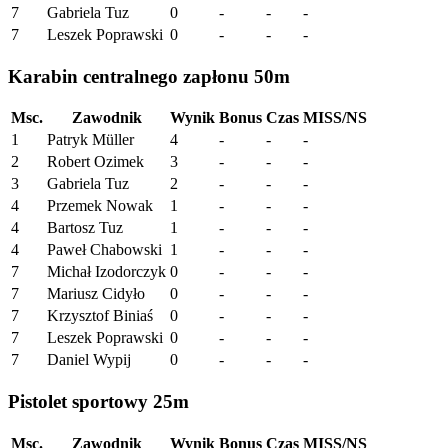
7
Gabriela Tuz
0
-
-
-
7
Leszek Poprawski
0
-
-
-
Karabin centralnego zapłonu 50m
Msc.
Zawodnik
Wynik
Bonus
Czas
MISS/NS
1
Patryk Müller
4
-
-
-
2
Robert Ozimek
3
-
-
-
3
Gabriela Tuz
2
-
-
-
4
Przemek Nowak
1
-
-
-
4
Bartosz Tuz
1
-
-
-
4
Paweł Chabowski
1
-
-
-
7
Michał Izodorczyk
0
-
-
-
7
Mariusz Cidyło
0
-
-
-
7
Krzysztof Biniaś
0
-
-
-
7
Leszek Poprawski
0
-
-
-
7
Daniel Wypij
0
-
-
-
Pistolet sportowy 25m
Msc.
Zawodnik
Wynik
Bonus
Czas
MISS/NS