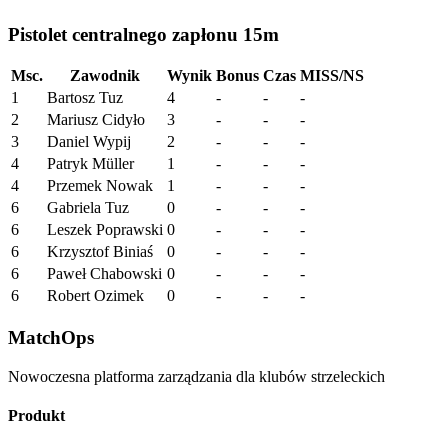
Pistolet centralnego zapłonu 15m
Msc.
Zawodnik
Wynik
Bonus
Czas
MISS/NS
1
Bartosz Tuz
4
-
-
-
2
Mariusz Cidyło
3
-
-
-
3
Daniel Wypij
2
-
-
-
4
Patryk Müller
1
-
-
-
4
Przemek Nowak
1
-
-
-
6
Gabriela Tuz
0
-
-
-
6
Leszek Poprawski
0
-
-
-
6
Krzysztof Biniaś
0
-
-
-
6
Paweł Chabowski
0
-
-
-
6
Robert Ozimek
0
-
-
-
MatchOps
Nowoczesna platforma zarządzania dla klubów strzeleckich
Produkt