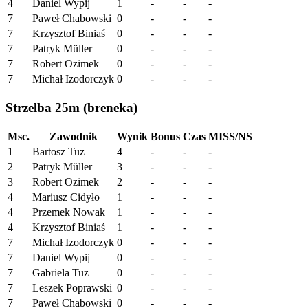
4
Daniel Wypij
1
-
-
-
7
Paweł Chabowski
0
-
-
-
7
Krzysztof Biniaś
0
-
-
-
7
Patryk Müller
0
-
-
-
7
Robert Ozimek
0
-
-
-
7
Michał Izodorczyk
0
-
-
-
Strzelba 25m (breneka)
Msc.
Zawodnik
Wynik
Bonus
Czas
MISS/NS
1
Bartosz Tuz
4
-
-
-
2
Patryk Müller
3
-
-
-
3
Robert Ozimek
2
-
-
-
4
Mariusz Cidyło
1
-
-
-
4
Przemek Nowak
1
-
-
-
4
Krzysztof Biniaś
1
-
-
-
7
Michał Izodorczyk
0
-
-
-
7
Daniel Wypij
0
-
-
-
7
Gabriela Tuz
0
-
-
-
7
Leszek Poprawski
0
-
-
-
7
Paweł Chabowski
0
-
-
-