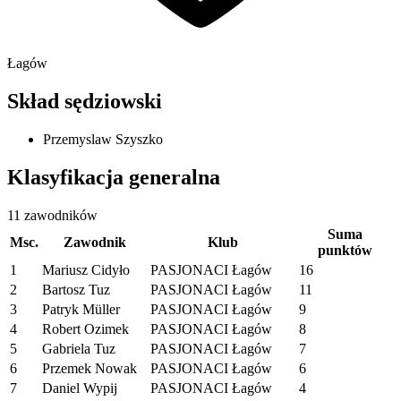
Łagów
Skład sędziowski
Przemyslaw Szyszko
Klasyfikacja generalna
11 zawodników
Suma
Msc.
Zawodnik
Klub
punktów
1
Mariusz Cidyło
PASJONACI Łagów
16
2
Bartosz Tuz
PASJONACI Łagów
11
3
Patryk Müller
PASJONACI Łagów
9
4
Robert Ozimek
PASJONACI Łagów
8
5
Gabriela Tuz
PASJONACI Łagów
7
6
Przemek Nowak
PASJONACI Łagów
6
7
Daniel Wypij
PASJONACI Łagów
4