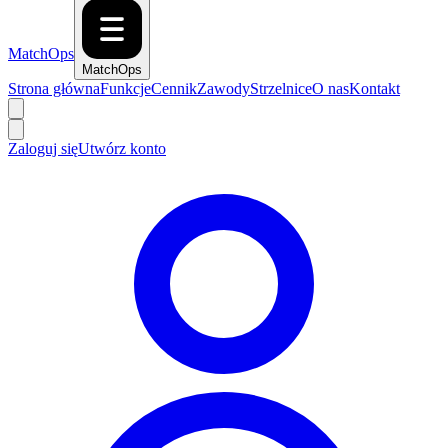
MatchOps
MatchOps
Strona główna
Funkcje
Cennik
Zawody
Strzelnice
O nas
Kontakt
Zaloguj się
Utwórz konto