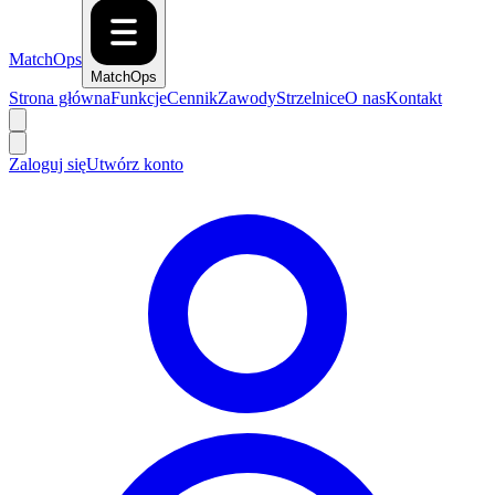
MatchOps
MatchOps
Strona główna
Funkcje
Cennik
Zawody
Strzelnice
O nas
Kontakt
Zaloguj się
Utwórz konto