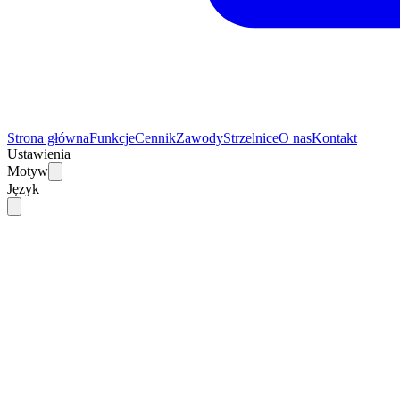
Strona główna
Funkcje
Cennik
Zawody
Strzelnice
O nas
Kontakt
Ustawienia
Motyw
Język