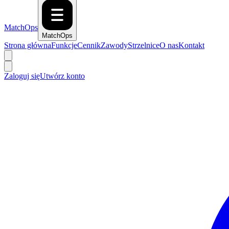
MatchOps
MatchOps
Strona główna
Funkcje
Cennik
Zawody
Strzelnice
O nas
Kontakt
Zaloguj się
Utwórz konto